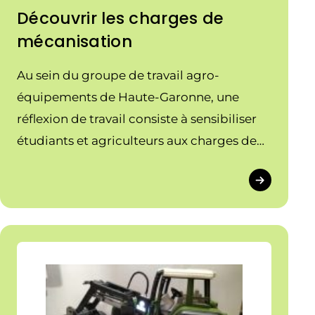
Découvrir les charges de
mécanisation
Au sein du groupe de travail agro-
équipements de Haute-Garonne, une
réflexion de travail consiste à sensibiliser
étudiants et agriculteurs aux charges de
mécanisation. Mardi 23 juin, juste avant les
fortes chaleurs, la FD Cuma 31/09 a
travaillé ce sujet avec les BTS Génie des
équipements agricoles (GDEA) et
Techniques et services en matériels
agricoles (TSMA) […]