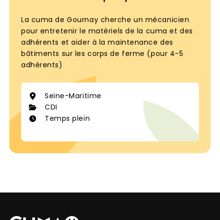
motivation à cumaazallonny@gmail.com ou
contactez Mr Jean Charles JAMAIN au 06 72 14
La cuma de Gournay cherche un mécanicien
69 67.
pour entretenir le matériels de la cuma et des
adhérents et aider à la maintenance des
bâtiments sur les corps de ferme (pour 4-5
adhérents)
Seine-Maritime
CDI
Temps plein